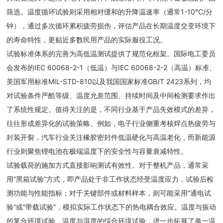
筛选。温度循环试验则采用相对缓和的升降温速率（通常1-10℃/分
钟），通过多次循环累积疲劳损伤，评估产品在长期温度交变环境下
的寿命特性，更贴近多数民用产品的实际服役工况。
试验标准体系的完善为高低温测试提供了规范化框架。国际电工委员
会发布的IEC 60068-2-1（低温）与IEC 60068-2-2（高温）标准、
美国军用标准MIL-STD-810以及我国国家标准GB/T 2423系列，均
对试验条件严酷等级、温度允差范围、持续时间及中间检测要求作出
了系统性规定。值得关注的是，不同行业基于产品失效模式的差异，
往往形成差异化的试验策略。例如，电子行业侧重考核焊点热疲劳与
封装开裂，汽车行业关注橡胶密封件低温硬化与高温老化，而新能源
行业则聚焦锂电池在极端温度下的安全性与容量衰减特性。
试验载荷的施加方式直接影响测试有效性。对于整机产品，通常采
用”黑箱试验”方式，即产品处于非工作状态经受温度应力，试验后检
测功能与性能指标；对于关键部件或材料样本，则可能采用”通电试
验”或”带载试验”，模拟实际工作状态下的热电耦合效应。温度与振动
的复合环境试验、温度与湿度的综合环境试验，进一步拓展了单一温