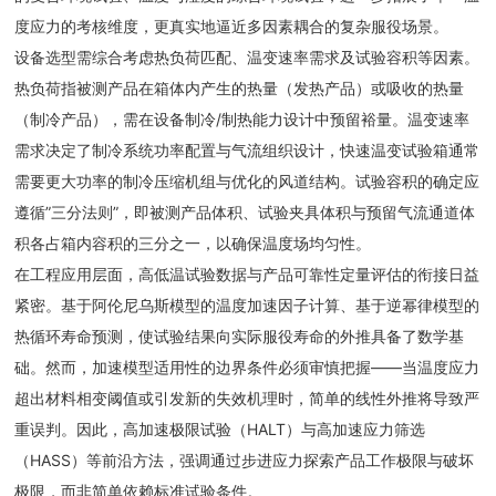
度应力的考核维度，更真实地逼近多因素耦合的复杂服役场景。
设备选型需综合考虑热负荷匹配、温变速率需求及试验容积等因素。
热负荷指被测产品在箱体内产生的热量（发热产品）或吸收的热量
（制冷产品），需在设备制冷/制热能力设计中预留裕量。温变速率
需求决定了制冷系统功率配置与气流组织设计，快速温变试验箱通常
需要更大功率的制冷压缩机组与优化的风道结构。试验容积的确定应
遵循”三分法则”，即被测产品体积、试验夹具体积与预留气流通道体
积各占箱内容积的三分之一，以确保温度场均匀性。
在工程应用层面，高低温试验数据与产品可靠性定量评估的衔接日益
紧密。基于阿伦尼乌斯模型的温度加速因子计算、基于逆幂律模型的
热循环寿命预测，使试验结果向实际服役寿命的外推具备了数学基
础。然而，加速模型适用性的边界条件必须审慎把握——当温度应力
超出材料相变阈值或引发新的失效机理时，简单的线性外推将导致严
重误判。因此，高加速极限试验（HALT）与高加速应力筛选
（HASS）等前沿方法，强调通过步进应力探索产品工作极限与破坏
极限，而非简单依赖标准试验条件。