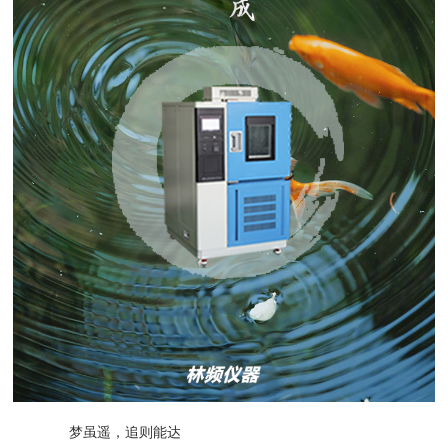
梦虽遥，追则能达