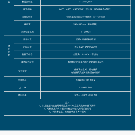
样品架转速
1～3±1r /min
标
摆管摆幅
±45°、±60°、±90°±180°（理论值，实际摆幅为±170°）
温度控制器
“台湾威伦”触摸屏+“德国西门子”PLC模块
观察窗
395×395mm（有效视界）
时间设定范围
1～9999H
外箱材质
优质A3钢板静电喷塑
使
内箱材质
进口高级不锈钢SUS304
用
材
旋转工作台
台面为（SUS304）不锈钢
料
其他配件材质
有接触水的部份均为不锈钢或铜质材料
整体设备定时、漏电保护
安全保护
短路保护及故障报警后自动停机
电源电压
AC220V±10% 50Hz
功 率
1.2kW/2.5kW
使用环境
5℃～＋28℃ ≤85% RH
注：
1、以上数据均在使用环境温度25℃时且通风良好条件下测得
2、可根据用户具体要求非标定制箱式淋雨试验箱等
3、本技术信息，如有变动恕不另行通知