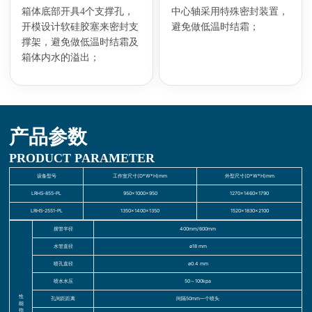
箱体底部开具4个支撑孔，
中心轴采用特殊密封装置，
开模设计软硅胶塞来密封支
避免做低温时结霜；
撑架，避免做低温时结霜及
箱体内水的溢出；
产品参数
PRODUCT PARAMETER
设备型号
工作室尺寸(D*W*H)mm
外型尺寸(D*W*H)mm
LRHS-855-PL
950×1000×950
1270×1460×1790
LRHS-2551-PL
1350×1400×1350
1520×1830×2100
摆管半径
400mm/600mm
水管直径
ø18 mm
喷孔直径
ø0.4 mm
喷水水压
50～100kpa
性
孔间距距离
间隔50mm一个喷头
能
指