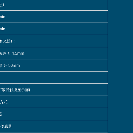
照)
in
in
有光照)；
 t=1.5mm
 t=1.0mm
T”液晶触摸显示屏)
冷方式
器
度传感器