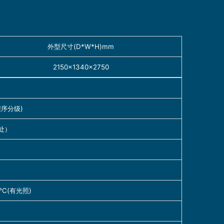
外型尺寸(D*W*H)mm
2150×1340×2750
2程序分级)
m处）
0℃(有光照)