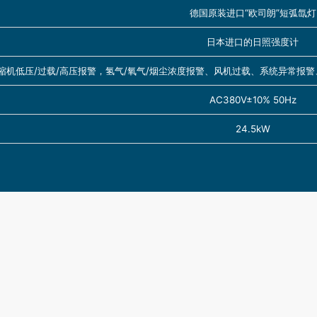
德国原装进口“欧司朗”短弧氙灯
日本进口的日照强度计
缩机低压/过载/高压报警，氢气/氧气/烟尘浓度报警、风机过载、系统异常报
AC380V±10% 50Hz
24.5kW