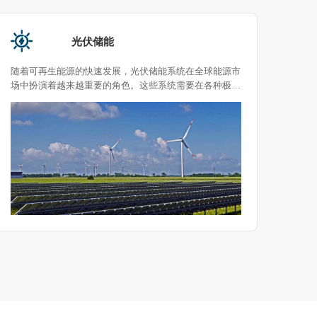
新能源汽车
汽车整车可靠性试验室广泛用于汽车行业整车环境及汽车
林频
零部件企业，计量检测机构及科研单位等，该试验室具备
件、
高温试验、低温试验、恒温恒湿试验等综合试验条件，用
件等
于测量汽车在不同温湿度环境条件下的性能试验，包括冷
启动，尾气排放，除雾、除霜试验等。