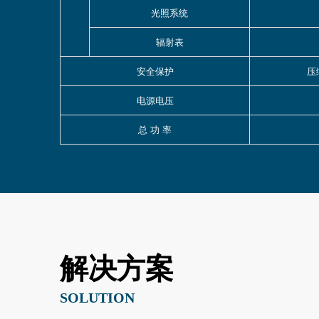
光照系统
辐射表
安全保护
压
电源电压
总 功 率
解决方案
SOLUTION