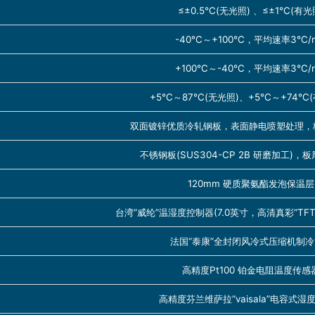
≤±0.5℃(无光照) 、≤±1℃(有光
-40℃～+100℃，平均速率3℃/m
+100℃～-40℃，平均速率3℃/m
+5℃～87℃(无光照)、+5℃～+74℃(
双面镀锌优质冷轧钢板，表面静电喷塑处理，板厚
不锈钢板(SUS304-CP 2B 研磨加工)，板厚
120mm 硬质聚氨酯发泡保温层
台湾“威纶”温湿度控制器(7.0英寸，高清真彩“TF
法国“泰康”全封闭风冷式压缩机制
高精度Pt100 铂金电阻温度传感
高精度芬兰维萨拉“vaisala”电容式湿