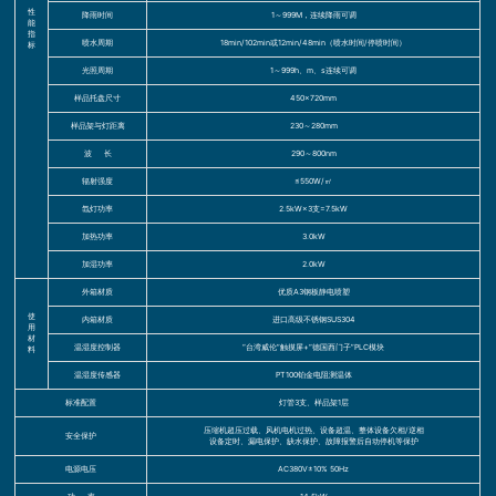
性
降雨时间
1～999M，连续降雨可调
能
指
喷水周期
18min/102min或12min/48min（喷水时间/停喷时间）
标
光照周期
1～999h、m、s连续可调
样品托盘尺寸
450×720mm
样品架与灯距离
230～280mm
波 长
290～800nm
辐射强度
≤550W/㎡
氙灯功率
2.5kW×3支=7.5kW
加热功率
3.0kW
加湿功率
2.0kW
外箱材质
优质A3钢板静电喷塑
使
内箱材质
进口高级不锈钢SUS304
用
材
温湿度控制器
“台湾威伦”触摸屏+“德国西门子”PLC模块
料
温湿度传感器
PT100铂金电阻测温体
标准配置
灯管3支、样品架1层
压缩机超压过载、风机电机过热、设备超温、整体设备欠相/逆相
安全保护
设备定时、漏电保护、缺水保护、故障报警后自动停机等保护
电源电压
AC380V±10% 50Hz