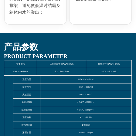
撑架，避免做低温时结霜及
箱体内水的溢出；
产品参数
PRODUCT PARAMETER
设备型号
工作室尺寸(D*W*H)mm
外型尺寸(D*W*H)mm
LRHS-190F-SN
500×760×500
1200×1270×1650
温度范围
RT+10℃～70℃
湿度范围
65%～98%RH
黑板温度
63℃～100℃
温度均匀度
≤2.0℃（黑暗时）
温度波动度
±0.5℃（黑暗时）
湿度偏差
+2、-3% RH
喷水嘴孔径
Ф0.8mm
淋雨水压
0.12～0.15Mpa