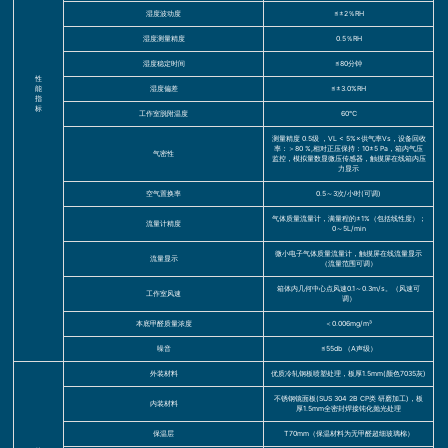
湿度波动度
≤±2％RH
湿度测量精度
0.5％RH
湿度稳定时间
≤80分钟
性
能
湿度偏差
≤±3.0%RH
指
标
工作室脱附温度
60℃
测量精度 0.5级 ，VL < 5%×供气率Vs，设备回收
率：＞80 %,相对正压保持：10±5 Pa，箱内气压
气密性
监控，模拟量数显微压传感器，触摸屏在线箱内压
力显示
空气置换率
0.5～3次/小时(可调)
气体质量流量计，满量程的±1%（包括线性度）；
流量计精度
0～5L/min
微小电子气体质量流量计，触摸屏在线流量显示
流量显示
（流量范围可调）
箱体内几何中心点风速0.1～0.3m/s。（风速可
工作室风速
调）
本底甲醛质量浓度
＜0.006mg/m³
噪音
≤55db （A声级）
外装材料
优质冷轧钢板喷塑处理，板厚1.5mm(颜色7035灰)
不锈钢镜面板(SUS 304 2B CP类 研磨加工)，板
内装材料
厚1.5mm全密封焊接钝化抛光处理
保温层
T70mm（保温材料为无甲醛超细玻璃棉）