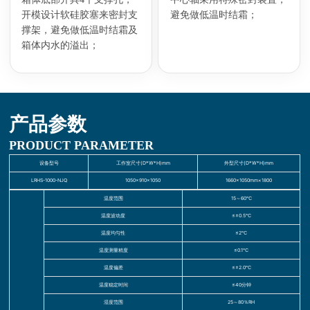
开模设计软硅胶塞来密封支
避免做低温时结霜；
撑架，避免做低温时结霜及
箱体内水的溢出；
产品参数
PRODUCT PARAMETER
设备型号
工作室尺寸(D*W*H)mm
外型尺寸(D*W*H)mm
LRHS-1000-NJQ
1050×910×1050
1660×1050mm×1800
温度范围
15～60℃
温度波动度
≤±0.5℃
温度均匀性
≤2℃
温度测量精度
≤0.1℃
温度偏差
≤±2.0℃
温度稳定时间
≤40分钟
湿度范围
25～80％RH