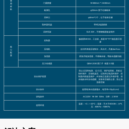
使
门观察窗
W380mm * H480mm
用
材
料
检测孔
φ50mm 置于右侧箱体
采样口
φ6mm*2个，位于箱体右侧
取样器托盘
带9孔电源插座
试样托架
SUS 304，不锈钢镜面钣金制作
触摸屏MCGS，工业级，真彩10”TFT液晶显示宽
控制器
屏
核
压缩机
全封闭单级压缩制冷，风冷式，丹麦danfoss
心
配
置
加湿器
挥发式电加湿器，不锈钢水箱，带缺水提醒功能
压力传感器
QBM 2030 西门子 精度 0.5级
防止过流和短路、过/欠压、保护送风机，风机过
热时保护、压缩机超压、过热和过电流时保护、控
安全保护装置
制器内部超温保护，外加独立温度过升保护器、供
水箱缺水时自动提醒、安装有空烧防止器，防止加
湿器空烧
供水条件
使用纯净水或蒸馏水，电导率≤10μS/cm2
供电条件
AC220V 1Φ 3W 50Hz 功率：2.5KW
温度：+5～+35℃；湿度：不大于85%RH；大气
使用环境
压：80KPa～106KPa