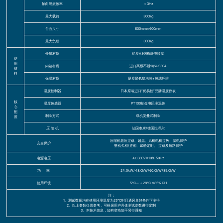
轴向隔振频率
＜3Hz
最大载荷
300kg
台面尺寸
600mm×600mm
最大负载
300kg
外箱材质
优质A3钢板静电喷塑
使
用
内箱材质
进口高级不锈钢SUS304
材
料
保温材质
硬质聚氨酯泡沫+玻璃纤维
温度控制器
日本原装进口“优易控”品牌温度仪表
核
温度传感器
PT100铂金电阻测温体
心
配
制冷方式
双机复叠式制冷
置
压 缩 机
法国泰康/德国比泽尔
压缩机超压过载、超温、风机电机过热、漏电保护
安全保护
整机欠相/逆相、试验定时、 过载及短路保护
电源电压
AC380V±10% 50Hz
功 率
24.0kW/48.0kW/60.0kW/85.0kW
使用环境
5℃～＋28℃ ≤85% RH
注：
1、测试数据均在使用环境温度为25℃时且通风良好条件下测得
2、以上参数仅供参考，可根据用户具体测试参数进行定制
3、本技术信息，如有变动恕不另行通知