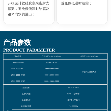
开模设计软硅胶塞来密封支
避免做低温时结霜；
撑架，避免做低温时结霜及
箱体内水的溢出；
产品参数
PRODUCT PARAMETER
设备型号
工作室尺寸(D*W*H)mm
外型尺寸(D*W*H)mm
LRHS-225-WSZ
500×600×750
LRHS-1000-WSZ
1000×1000×1000
以合同三视图为准
LRHS-2000-WSZ
1000×2000×1000
LRHS-8000-WSZ
2000×2000×2000
温度范围
-60℃～150℃
温度均匀度
≤2℃ （空载时）
温度波动度
±0.5℃（空载时）
时间设定范围
1～60000M