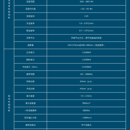
温
湿度范围
20%～98% RH
湿
度
性
湿度均匀度
+2% -3% RH
能
指
湿度波动
±2%
标
升温速率
1.0～3.0℃/min
降温速率
0.7～1.0℃/min
升降平台
升降平台方式，调节试验箱的高度
观察窗
210×275mm或395×395mm（有效视界）
正弦推力
≥2200kN
随机推力
≥2200kN
冲击推力（6ms）
≥4400kN
频率范围
DC～3000Hz
持续位移
45mm（p-p）
冲击位移
45mm（p-p）
振
最大速度
1.5～2.5m/s
动
性
最大加速度
950m/s²
能
指
标
一阶谐振频率
2600Hz
容许偏心力矩
＞500N×m
载荷连接点
16个连接点