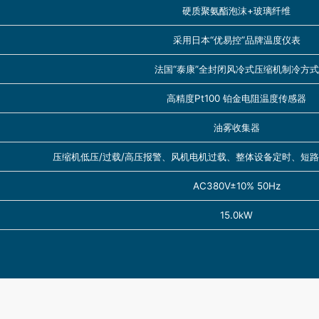
硬质聚氨酯泡沫+玻璃纤维
采用日本“优易控”品牌温度仪表
法国“泰康”全封闭风冷式压缩机制冷方式
高精度Pt100 铂金电阻温度传感器
油雾收集器
压缩机低压/过载/高压报警、风机电机过载、整体设备定时、短
AC380V±10% 50Hz
15.0kW