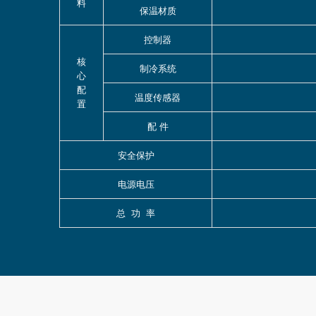
料
保温材质
控制器
核
制冷系统
心
配
温度传感器
置
配 件
安全保护
电源电压
总 功 率